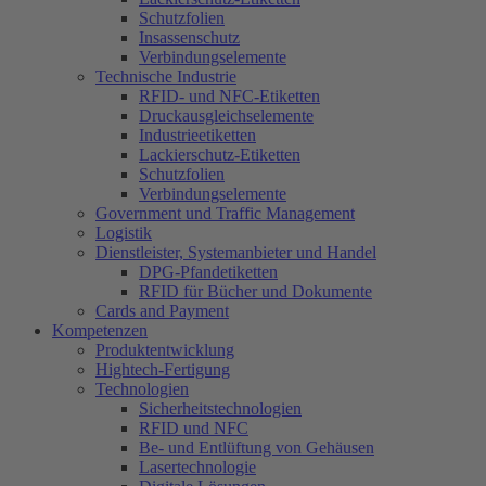
Schutzfolien
Insassenschutz
Verbindungselemente
Technische Industrie
RFID- und NFC-Etiketten
Druckausgleichselemente
Industrieetiketten
Lackierschutz-Etiketten
Schutzfolien
Verbindungselemente
Government und Traffic Management
Logistik
Dienstleister, Systemanbieter und Handel
DPG-Pfandetiketten
RFID für Bücher und Dokumente
Cards and Payment
Kompetenzen
Produktentwicklung
Hightech-Fertigung
Technologien
Sicherheitstechnologien
RFID und NFC
Be- und Entlüftung von Gehäusen
Lasertechnologie