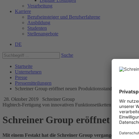
Digitale Lösungen
Verarbeitung
Karriere
Berufseinsteiger und Berufserfahrene
Ausbildung
Studenten
Stellenangebote
DE
Suche
Startseite
Unternehmen
Presse
Pressemitteilungen
Schreiner Group eröffnet neuen Produktionsstandort
28. Oktober 2019
Schreiner Group
Hightech-Fertigung von innovativen Funktionsetiketten in Dorfen
Schreiner Group eröffnet neuen
Mit einem Festakt hat die Schreiner Group vergangenen Freitag ih