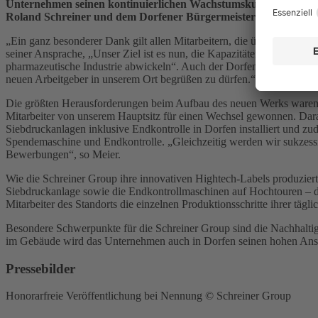
Unternehmen seinen kontinuierlichen Wachstumskurs fort. Zahl
Roland Schreiner und dem Dorfener Bürgermeister Heinz Grundn
„Ein ganz besonderer Dank gilt allen Mitarbeitern, die über viele Mo
seiner Ansprache, „Unser Ziel ist es nun, die Kapazitäten solide gepl
pharmazeutische Industrie abwickeln“. Auch der Dorfener Bürgermeis
neuen Arbeitgeber in unserem Ort begrüßen zu dürfen.“
Die größten Herausforderungen beim Aufbau des neuen Werks waren d
Mitarbeiter von unserem Hauptsitz für einen Wechsel gewonnen. Darau
Siebdruckanlagen inklusive Endkontrolle in Dorfen installiert und zu
Spendemaschine und Endkontrolle. „Gleichzeitig werden wir sukzessive
Bewerbungen“, so Meier.
Wie die Schreiner Group ihre innovativen Hightech-Labels produziert
Siebdruckanlage sowie die Endkontrollmaschinen auf Hochtouren – di
Mitarbeiter des Standorts die einzelnen Produktionsschritte ihrer täg
Besondere Schwerpunkte für die Schreiner Group sind die Nachhaltigk
im Gebäude wird das Unternehmen auch in Dorfen seinen hohen Ans
Pressebilder
Honorarfreie Veröffentlichung bei Nennung
© Schreiner Group