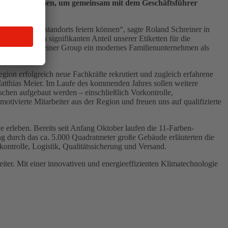
 waren gekommen, um gemeinsam mit dem Geschäftsführer
en Produktionsstandorts feiern können“, sagte Roland Schreiner in
 Dorfen einen signifikanten Anteil unserer Etiketten für die
r, mit der Schreiner Group ein modernes Familienunternehmen als
n erfolgreich neue Fachkräfte rekrutiert und zugleich erfahrene
 Matthias Meier. Im Laufe des kommenden Jahres sollen weitere
aschen aufgebaut werden – einschließlich Vorkontrolle,
tivierte Mitarbeiter aus der Region und freuen uns auf qualifizierte
 erleben. Bereits seit Anfang Oktober laufen die 11-Farben-
g durch das ca. 5.000 Quadratmeter große Gebäude erläuterten die
kontrolle, Logistik, Qualitätssicherung und Versand.
ter. Mit einer innovativen und energieeffizienten Klimatechnologie