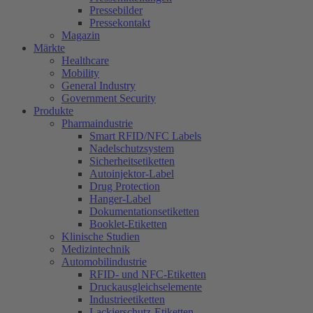
Pressebilder
Pressekontakt
Magazin
Märkte
Healthcare
Mobility
General Industry
Government Security
Produkte
Pharmaindustrie
Smart RFID/NFC Labels
Nadelschutzsystem
Sicherheitsetiketten
Autoinjektor-Label
Drug Protection
Hanger-Label
Dokumentationsetiketten
Booklet-Etiketten
Klinische Studien
Medizintechnik
Automobilindustrie
RFID- und NFC-Etiketten
Druckausgleichselemente
Industrieetiketten
Lackierschutz-Etiketten