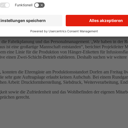
reiche Gäste und Mitarbeiter vom Hauptsitz in Oberschleißheim
er den Startschuss für die Produktion im neuen Werk zu feiern.
nate hinweg dafür gesorgt haben, dass wir heute die Eröffnung des neu
ant und professionell hochzufahren. In der Endausbaustufe werden wir in
ter Heinz Grundner sieht allen Grund zur Freude: „Wir freuen uns seh
ie Fabrikplanung und das Personalmanagement. „Wir haben in der Regio
s ist eine großartige Mannschaft entstanden“, berichtet Projektleiter
dem eine Linie für die Produktion von Hänger-Etiketten für Infusionsfl
 einen Zwei-Schicht-Betrieb etablieren. Deshalb suchen wir weitere mo
, konnten die Ehrengäste am Produktionsstandort Dorfen am Freitag live
e sehr gute Auftragslage erlaubt keinen Aufschub. Bei einem Rundgan
lichen Arbeit: Druckformherstellung, Siebdruck, Weiterverarbeitung, End
eit sowie die Zufriedenheit und das Wohlbefinden der eigenen Mitarbei
prüchen gerecht.