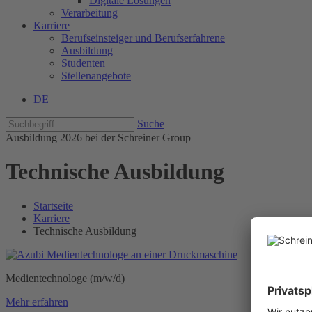
Digitale Lösungen
Verarbeitung
Karriere
Berufseinsteiger und Berufserfahrene
Ausbildung
Studenten
Stellenangebote
DE
Suche
Ausbildung 2026 bei der Schreiner Group
Technische Ausbildung
Startseite
Karriere
Technische Ausbildung
Medientechnologe (m/w/d)
Mehr erfahren