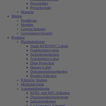
Pressebilder
Pressekontakt
Magazin
Märkte
Healthcare
Mobility
General Industry
Government Security
Produkte
Pharmaindustrie
Smart RFID/NFC Labels
Nadelschutzsystem
Sicherheitsetiketten
Autoinjektor-Label
Drug Protection
Hanger-Label
Dokumentationsetiketten
Booklet-Etiketten
Klinische Studien
Medizintechnik
Automobilindustrie
RFID- und NFC-Etiketten
Druckausgleichselemente
Industrieetiketten
Lackierschutz-Etiketten