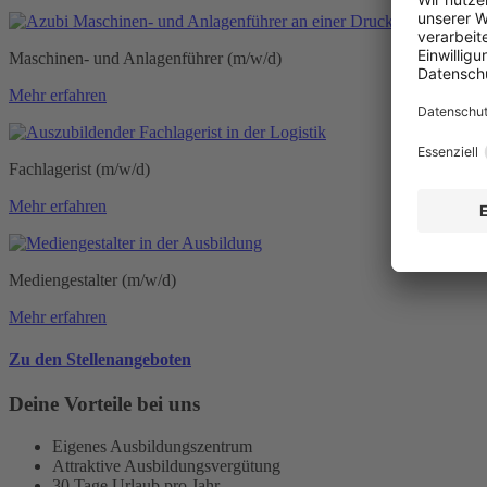
Maschinen- und Anlagenführer (m/w/d)
Mehr erfahren
Fachlagerist (m/w/d)
Mehr erfahren
Mediengestalter (m/w/d)
Mehr erfahren
Zu den Stellenangeboten
Deine Vorteile bei uns
Eigenes Ausbildungszentrum
Attraktive Ausbildungsvergütung
30 Tage Urlaub pro Jahr