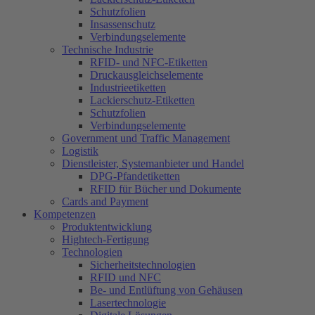
Schutzfolien
Insassenschutz
Verbindungselemente
Technische Industrie
RFID- und NFC-Etiketten
Druckausgleichselemente
Industrieetiketten
Lackierschutz-Etiketten
Schutzfolien
Verbindungselemente
Government und Traffic Management
Logistik
Dienstleister, Systemanbieter und Handel
DPG-Pfandetiketten
RFID für Bücher und Dokumente
Cards and Payment
Kompetenzen
Produktentwicklung
Hightech-Fertigung
Technologien
Sicherheitstechnologien
RFID und NFC
Be- und Entlüftung von Gehäusen
Lasertechnologie