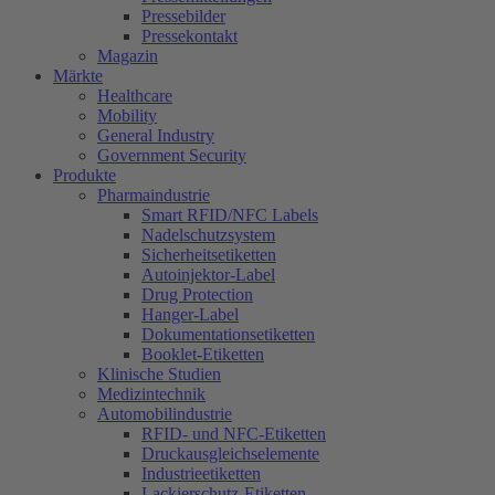
Pressebilder
Pressekontakt
Magazin
Märkte
Healthcare
Mobility
General Industry
Government Security
Produkte
Pharmaindustrie
Smart RFID/NFC Labels
Nadelschutzsystem
Sicherheitsetiketten
Autoinjektor-Label
Drug Protection
Hanger-Label
Dokumentationsetiketten
Booklet-Etiketten
Klinische Studien
Medizintechnik
Automobilindustrie
RFID- und NFC-Etiketten
Druckausgleichselemente
Industrieetiketten
Lackierschutz-Etiketten