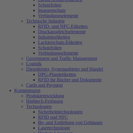
Schutzfolien
Insassenschutz
Verbindungselemente
Technische Industrie
RFID- und NFC-Etiketten
Druckausgleichselemente
Industrieetiketten
Lackierschutz-Etiketten
Schutzfolien
Verbindungselemente
Government und Traffic Management
Logistik
Dienstleister, Systemanbieter und Handel
DPG-Pfandetiketten
RFID für Bücher und Dokumente
Cards and Payment
Kompetenzen
Produktentwicklung
Hightech-Fertigung
Technologien
Sicherheitstechnologien
RFID und NFC
Be- und Entlüftung von Gehäusen
Lasertechnologie