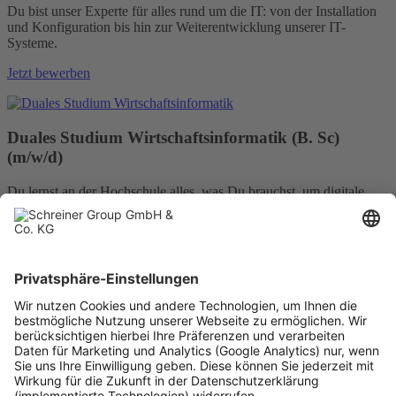
Du bist unser Experte für alles rund um die IT: von der Installation
und Konfiguration bis hin zur Weiterentwicklung unserer IT-
Systeme.
Jetzt bewerben
Duales Studium Wirtschaftsinformatik (B. Sc)
(m/w/d)
Du lernst an der Hochschule alles, was Du brauchst, um digitale
Lösungen für unternehmerische Herausforderungen zu entwickeln
und umzusetzen.
Jetzt bewerben
Schreiner MediPharm
Schreiner ProTech
Schreiner PrinTrust
Kontakt
Impressum
Datenschutz
Rechtliches